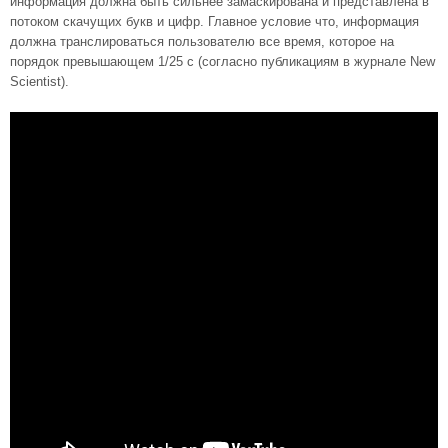
информация должна быть сильнее замаскирована и представлена в
потоком скачущих букв и цифр. Главное условие что, информация
должна транслироваться пользователю все время, которое на
порядок превышающем 1/25 с (согласно публикациям в журнале New
Scientist).