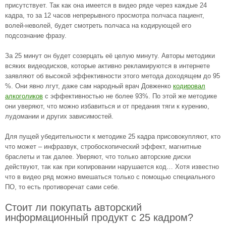
присутствует. Так как она имеется в видео ряде через каждые 24
кадра, то за 12 часов непрерывного просмотра полчаса пациент,
волей-неволей, будет смотреть полчаса на кодирующей его
подсознание фразу.
За 25 минут он будет созерцать её целую минуту. Авторы методики
всяких видеодисков, которые активно рекламируются в интернете
заявляют об высокой эффективности этого метода доходящем до 95
%. Они явно лгут, даже сам народный врач Довженко
кодировал
алкоголиков
с эффективностью не более 93%. По этой же методике
они уверяют, что можно избавиться и от предания тяги к курению,
лудомании и других зависимостей.
Для пущей убедительности к методике 25 кадра присовокупляют, кто
что может – инфразвук, стробоскопический эффект, магнитные
браслеты и так далее. Уверяют, что только авторские диски
действуют, так как при копировании нарушается код… Хотя известно
что в видео ряд можно вмешаться только с помощью специального
ПО, то есть противоречат сами себе.
Стоит ли покупать авторский
информационный продукт с 25 кадром?