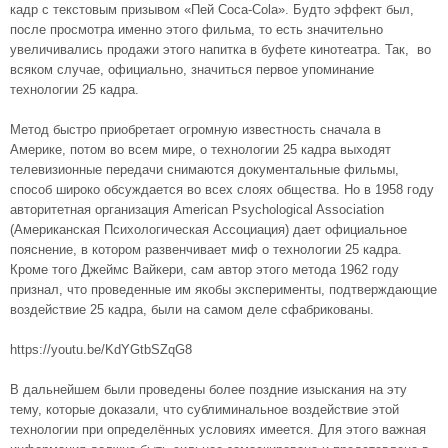
кадр с текстовым призывом «Пей Coca-Cola». Будто эффект был,
после просмотра именно этого фильма, то есть значительно
увеличивались продажи этого напитка в буфете кинотеатра. Так, во
всяком случае, официально, значиться первое упоминание
технологии 25 кадра.
Метод быстро приобретает огромную известность сначала в
Америке, потом во всем мире, о технологии 25 кадра выходят
телевизионные передачи снимаются документальные фильмы,
способ широко обсуждается во всех слоях общества. Но в 1958 году
авторитетная организация American Psychological Association
(Американская Психологическая Ассоциация) дает официальное
пояснение, в котором развенчивает миф о технологии 25 кадра.
Кроме того Джеймс Вайкери, сам автор этого метода 1962 году
признал, что проведенные им якобы эксперименты, подтверждающие
воздействие 25 кадра, были на самом деле сфабрикованы.
https://youtu.be/KdYGtbSZqG8
В дальнейшем были проведены более поздние изыскания на эту
тему, которые доказали, что сублиминальное воздействие этой
технологии при определённых условиях имеется. Для этого важная