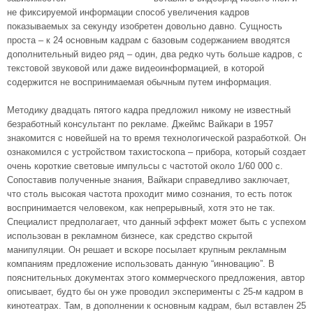
не фиксируемой информации способ увеличения кадров
показываемых за секунду изобретен довольно давно. Сущность
проста – к 24 основным кадрам с базовым содержанием вводятся
дополнительный видео ряд – один, два редко чуть больше кадров, с
текстовой звуковой или даже видеоинформацией, в которой
содержится не воспринимаемая обычным путем информация.
Методику двадцать пятого кадра предложил никому не известный
безработный консультант по рекламе. Джеймс Вайкари в 1957
знакомится с новейшей на то время технологической разработкой. Он
ознакомился с устройством тахистоскопа – прибора, который создает
очень короткие световые импульсы с частотой около 1/60 000 с.
Сопоставив полученные знания, Вайкари справедливо заключает,
что столь высокая частота проходит мимо сознания, то есть поток
воспринимается человеком, как непрерывный, хотя это не так.
Специалист предполагает, что данный эффект может быть с успехом
использован в рекламном бизнесе, как средство скрытой
манипуляции. Он решает и вскоре посылает крупным рекламным
компаниям предложение использовать данную “инновацию”. В
пояснительных документах этого коммерческого предложения, автор
описывает, будто бы он уже проводил эксперименты с 25-м кадром в
кинотеатрах. Там, в дополнении к основным кадрам, был вставлен 25