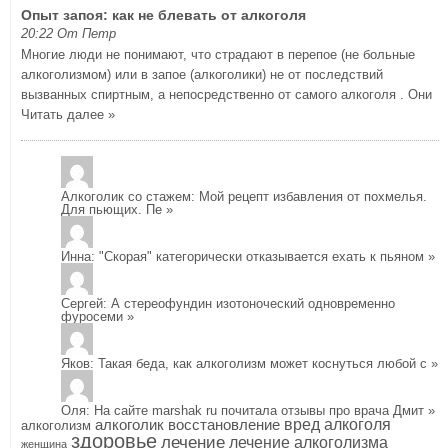
Опыт запоя: как не блевать от алкоголя
20:22 От Петр
Многие люди не понимают, что страдают в перепое (не больные
алкоголизмом) или в запое (алкоголики) не от последствий
вызванных спиртным, а непосредственно от самого алкоголя . Они
Читать далее »
Алкоголик со стажем
: Мой рецепт избавления от похмелья.
Для пьющих. Пе
»
Инна
: "Скорая" категорически отказывается ехать к пьяном
»
Сергей
: А стереофундин изотоноческий одновременно
фуросеми
»
Яков
: Такая беда, как алкоголизм может коснуться любой с
»
Оля
: На сайте marshak ru почитала отзывы про врача Дмит
»
алкоголик
восстановление
вред алкоголя
алкоголизм
здоровье
лечение
лечение алкоголизма
женщина