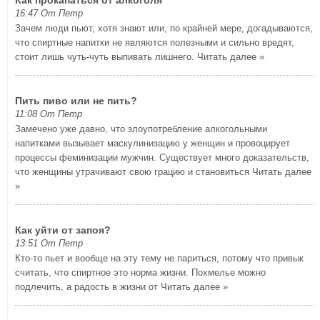
Как прокапаться от алкоголя
16:47 От Петр
Зачем люди пьют, хотя знают или, по крайней мере, догадываются,
что спиртные напитки не являются полезными и сильно вредят,
стоит лишь чуть-чуть выпивать лишнего.
Читать далее »
Пить пиво или не пить?
11:08 От Петр
Замечено уже давно, что злоупотребление алкогольными
напитками вызывает маскулинизацию у женщин и провоцирует
процессы феминизации мужчин. Существует много доказательств,
что женщины утрачивают свою грацию и становиться
Читать далее
»
Как уйти от запоя?
13:51 От Петр
Кто-то пьет и вообще на эту тему не париться, потому что привык
считать, что спиртное это норма жизни. Похмелье можно
подлечить, а радость в жизни от
Читать далее »