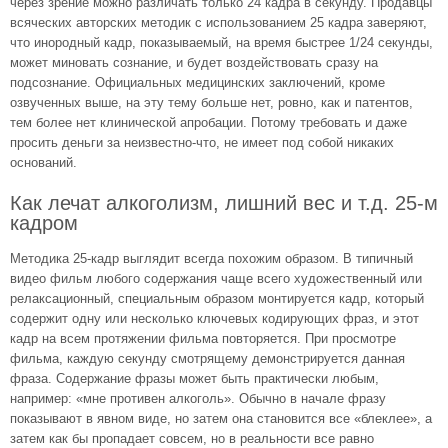
через зрение можно различать только 24 кадра в секунду. Продавцы
всяческих авторских методик с использованием 25 кадра заверяют,
что инородный кадр, показываемый, на время быстрее 1/24 секунды,
может миновать сознание, и будет воздействовать сразу на
подсознание. Официальных медицинских заключений, кроме
озвученных выше, на эту тему больше нет, ровно, как и патентов,
тем более нет клинической апробации. Потому требовать и даже
просить деньги за неизвестно-что, не имеет под собой никаких
оснований.
Как лечат алкоголизм, лишний вес и т.д. 25-м
кадром
Методика 25-кадр выглядит всегда похожим образом. В типичный
видео фильм любого содержания чаще всего художественный или
релаксационный, специальным образом монтируется кадр, который
содержит одну или несколько ключевых кодирующих фраз, и этот
кадр на всем протяжении фильма повторяется. При просмотре
фильма, каждую секунду смотрящему демонстрируется данная
фраза. Содержание фразы может быть практически любым,
например: «мне противен алкоголь». Обычно в начале фразу
показывают в явном виде, но затем она становится все «блеклее», а
затем как бы пропадает совсем, но в реальности все равно