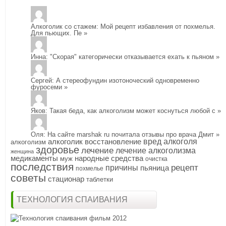
Алкоголик со стажем
: Мой рецепт избавления от похмелья.
Для пьющих. Пе
»
Инна
: "Скорая" категорически отказывается ехать к пьяном
»
Сергей
: А стереофундин изотоноческий одновременно
фуросеми
»
Яков
: Такая беда, как алкоголизм может коснуться любой с
»
Оля
: На сайте marshak ru почитала отзывы про врача Дмит
»
алкоголик
восстановление
вред алкоголя
алкоголизм
здоровье
лечение
лечение алкоголизма
женщина
медикаменты
народные средства
муж
очистка
последствия
рецепт
причины
пьяница
похмелье
советы
стационар
таблетки
ТЕХНОЛОГИЯ СПАИВАНИЯ