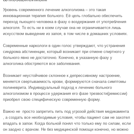
Уровень современного лечение алкоголизма – это такая
инновационная терапия больного. Её цель глобально обеспечить
переход пьющего человека в фазу о воздержания от употребления
алкоголя. То есть ни в коем случае она не ограничивается лишь
искусством выведение из запоя, в том числе в домашних условиях.
Современные наркологи в один голос утверждают, что устранения
синдрома абстиненции, который возникает при отмене спиртного у
больного явно не достаточно. Конечно, в указанную фазу у
алкоголика обостряются все заболевания.
Возникает неустойчивое склонное к депрессивному настроение,
меняется свертываемость крови, формируются сначала симптомы
полиневрита. Индивидуальный подход к лечению больного
алкоголизмом в процессе удержания его фазе трезвости(ремиссии)
приобрел свою специфическую современную форму.
Важно не просто запретить пить под угрозой действия медикамента
, а создать все необходимые условия, чтобы пациент сам не захотел
впадать в запои. Когда больной понял что только ему по силам, если
он заодно с врачом. Не без медицинской помощи конечно, но можно