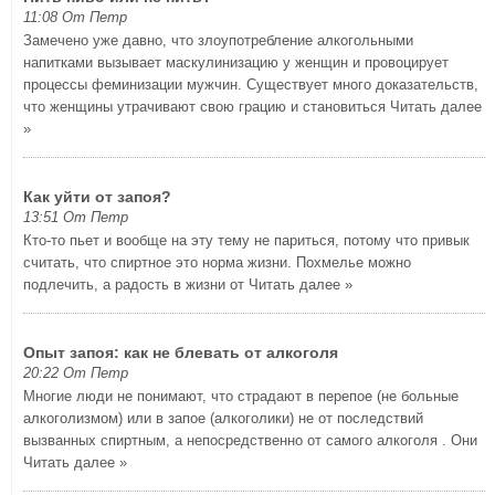
11:08 От Петр
Замечено уже давно, что злоупотребление алкогольными
напитками вызывает маскулинизацию у женщин и провоцирует
процессы феминизации мужчин. Существует много доказательств,
что женщины утрачивают свою грацию и становиться
Читать далее
»
Как уйти от запоя?
13:51 От Петр
Кто-то пьет и вообще на эту тему не париться, потому что привык
считать, что спиртное это норма жизни. Похмелье можно
подлечить, а радость в жизни от
Читать далее »
Опыт запоя: как не блевать от алкоголя
20:22 От Петр
Многие люди не понимают, что страдают в перепое (не больные
алкоголизмом) или в запое (алкоголики) не от последствий
вызванных спиртным, а непосредственно от самого алкоголя . Они
Читать далее »