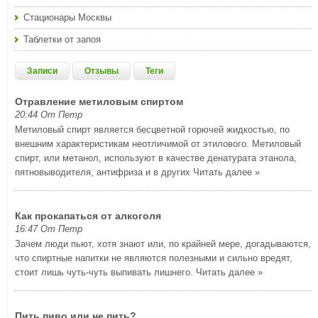
Стационары Москвы
Таблетки от запоя
Записи
Отзывы
Теги
Отравление метиловым спиртом
20:44 От Петр
Метиловый спирт является бесцветной горючей жидкостью, по
внешним характеристикам неотличимой от этилового. Метиловый
спирт, или метанол, используют в качестве денатурата этанола,
пятновыводителя, антифриза и в других
Читать далее »
Как прокапаться от алкоголя
16:47 От Петр
Зачем люди пьют, хотя знают или, по крайней мере, догадываются,
что спиртные напитки не являются полезными и сильно вредят,
стоит лишь чуть-чуть выпивать лишнего.
Читать далее »
Пить пиво или не пить?