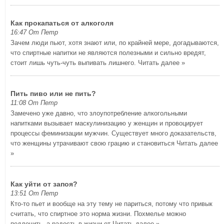
Как прокапаться от алкоголя
16:47 От Петр
Зачем люди пьют, хотя знают или, по крайней мере, догадываются,
что спиртные напитки не являются полезными и сильно вредят,
стоит лишь чуть-чуть выпивать лишнего.
Читать далее »
Пить пиво или не пить?
11:08 От Петр
Замечено уже давно, что злоупотребление алкогольными
напитками вызывает маскулинизацию у женщин и провоцирует
процессы феминизации мужчин. Существует много доказательств,
что женщины утрачивают свою грацию и становиться
Читать далее
»
Как уйти от запоя?
13:51 От Петр
Кто-то пьет и вообще на эту тему не париться, потому что привык
считать, что спиртное это норма жизни. Похмелье можно
подлечить, а радость в жизни от
Читать далее »