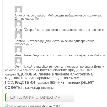
Алкоголик со стажем
: Мой рецепт избавления от похмелья.
Для пьющих. Пе
»
Инна
: "Скорая" категорически отказывается ехать к пьяном
»
Сергей
: А стереофундин изотоноческий одновременно
фуросеми
»
Яков
: Такая беда, как алкоголизм может коснуться любой с
»
Оля
: На сайте marshak ru почитала отзывы про врача Дмит
»
алкоголик
восстановление
вред алкоголя
алкоголизм
здоровье
лечение
лечение алкоголизма
женщина
медикаменты
народные средства
муж
очистка
последствия
рецепт
причины
пьяница
похмелье
советы
стационар
таблетки
ТЕХНОЛОГИЯ СПАИВАНИЯ