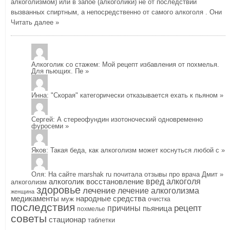
алкоголизмом) или в запое (алкоголики) не от последствий
вызванных спиртным, а непосредственно от самого алкоголя . Они
Читать далее »
Алкоголик со стажем
: Мой рецепт избавления от похмелья.
Для пьющих. Пе
»
Инна
: "Скорая" категорически отказывается ехать к пьяном
»
Сергей
: А стереофундин изотоноческий одновременно
фуросеми
»
Яков
: Такая беда, как алкоголизм может коснуться любой с
»
Оля
: На сайте marshak ru почитала отзывы про врача Дмит
»
алкоголик
восстановление
вред алкоголя
алкоголизм
здоровье
лечение
лечение алкоголизма
женщина
медикаменты
народные средства
муж
очистка
последствия
рецепт
причины
пьяница
похмелье
советы
стационар
таблетки