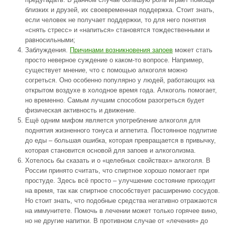
близких и друзей, их своевременная поддержка. Стоит знать,
если человек не получает поддержки, то для него понятия
«снять стресс» и «напиться» становятся тождественными и
равносильными;
Заблуждения.
Причинами возникновения запоев
может стать
просто неверное суждение о каком-то вопросе. Например,
существует мнение, что с помощью алкоголя можно
согреться. Оно особенно популярно у людей, работающих на
открытом воздухе в холодное время года. Алкоголь помогает,
но временно. Самым лучшим способом разогреться будет
физическая активность и движение.
Ещё одним мифом является употребление алкоголя для
поднятия жизненного тонуса и аппетита. Постоянное подпитие
до еды – большая ошибка, которая превращается в привычку,
которая становится основой для запоев и алкоголизма.
Хотелось бы сказать и о «целебных свойствах» алкоголя. В
России принято считать, что спиртное хорошо помогает при
простуде. Здесь всё просто – улучшение состояние приходит
на время, так как спиртное способствует расширению сосудов.
Но стоит знать, что подобные средства негативно отражаются
на иммунитете. Помочь в лечении может только горячее вино,
но не другие напитки. В противном случае от «лечения» до