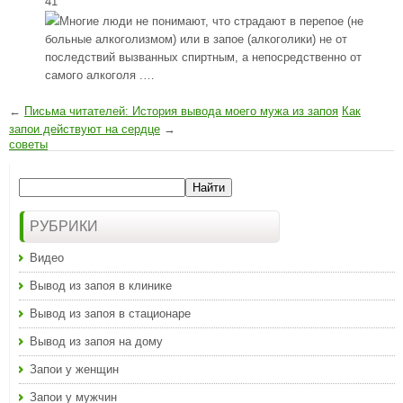
41
Многие люди не понимают, что страдают в перепое (не
больные алкоголизмом) или в запое (алкоголики) не от
последствий вызванных спиртным, а непосредственно от
самого алкоголя .…
←
Письма читателей: История вывода моего мужа из запоя
Как
запои действуют на сердце
→
советы
РУБРИКИ
Видео
Вывод из запоя в клинике
Вывод из запоя в стационаре
Вывод из запоя на дому
Запои у женщин
Запои у мужчин