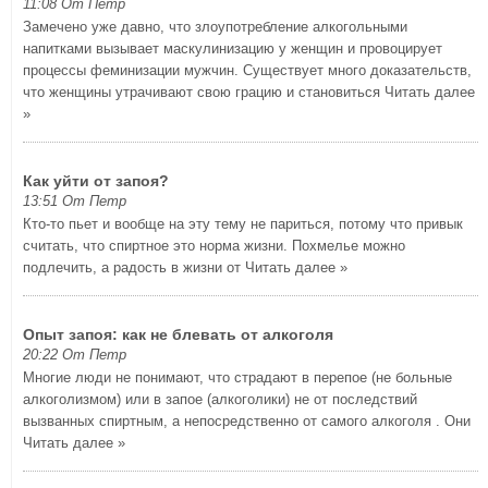
11:08 От Петр
Замечено уже давно, что злоупотребление алкогольными
напитками вызывает маскулинизацию у женщин и провоцирует
процессы феминизации мужчин. Существует много доказательств,
что женщины утрачивают свою грацию и становиться
Читать далее
»
Как уйти от запоя?
13:51 От Петр
Кто-то пьет и вообще на эту тему не париться, потому что привык
считать, что спиртное это норма жизни. Похмелье можно
подлечить, а радость в жизни от
Читать далее »
Опыт запоя: как не блевать от алкоголя
20:22 От Петр
Многие люди не понимают, что страдают в перепое (не больные
алкоголизмом) или в запое (алкоголики) не от последствий
вызванных спиртным, а непосредственно от самого алкоголя . Они
Читать далее »