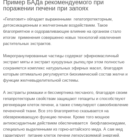
Пример БАДа рекомендуемого при
поражении печени при запоях
«Гепатовит» обладает выраженными гепатопротекторным,
детоксикационным и желчегонным воздействием. Такое
благоприятное и оздоравливающее влияние на организм стало
итогом применения совершенно новых технологий извлечения
растительных экстрактов.
Микрогранулированные частицы содержат эфирномасличный
экстракт мяты и экстракт кукурузных рылец при этом полностью
сохраняется комплекс натуральных эфирных масел, благодаря
которым оптимально регулируется биохимический состав желчи и
функции желчевыделительной системы.
А экстракты ромашки и бессмертника песчаного, благодаря своим
гепапротекторым свойствам защищают гепациты и способствуют
регенерации клеток печени, а также стимулируют самообновление
печеночной ткани. Все это благоприятно сказывается на
обезвреживающую функцию печени. Кроме того мощное
антиоксидантным действием обеспечивается биофлавоноидами,
специально выделенными из горно-алтайского меда. А сам мед
гарантирует питание клеток печени легкоусвояемой энергией.