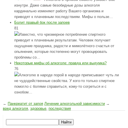
изнутри. Даже самые безобидные дозы алкоголя
кардинально изменяют работу Вашего организма и
приводят к плачевным последствиям. Мифы о пользе…
Болит правый бок после запоев
81
Известно, что чрезмерное потребление спиртного
приводит к плачевным результатам. Человек получает
ощущение праздника, радости и мимолётного счастья от
опьянения, которые постепенно могут провоцировать
проблемы со…
Некоторые мифы об алкоголе: правда или выдумка?
76
Алкоголю в народе порой в народе приписывают чуть ли
не чудодейственные свойства. У кого-то только спиртное
помогло с болями справиться, кому-то согреться и с
ознобом…
←
Панкреатит от запоя
Лечение алкогольной зависимости
→
вред алкоголя
,
здоровье
,
последствия