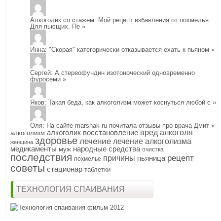
Алкоголик со стажем
: Мой рецепт избавления от похмелья.
Для пьющих. Пе
»
Инна
: "Скорая" категорически отказывается ехать к пьяном
»
Сергей
: А стереофундин изотоноческий одновременно
фуросеми
»
Яков
: Такая беда, как алкоголизм может коснуться любой с
»
Оля
: На сайте marshak ru почитала отзывы про врача Дмит
»
алкоголик
восстановление
вред алкоголя
алкоголизм
здоровье
лечение
лечение алкоголизма
женщина
медикаменты
народные средства
муж
очистка
последствия
рецепт
причины
пьяница
похмелье
советы
стационар
таблетки
ТЕХНОЛОГИЯ СПАИВАНИЯ