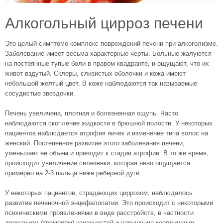
Алкогольный цирроз печени
Это целый симптомо-комплекс повреждений печени при алкоголизме.
Заболевание имеет весьма характерные черты. Больные жалуются
на постоянные тупые боли в правом квадранте, и ощущают, что их
живот вздутый. Склеры, слизистых оболочки и кожа имеют
небольшой желтый цвет. В коже наблюдаются так называемые
сосудистые звездочки.
Печень увеличена, плотная и болезненная ощупь. Часто
наблюдаются скопление жидкости в брюшной полости. У некоторых
пациентов наблюдается атрофия яичек и изменение типа волос на
женский. Постепенное развитие этого заболевания печени,
уменьшает её объем и приводит к стадии атрофии. В то же время,
происходит увеличение селезенки, которая явно ощущается
примерно на 2-3 пальца ниже реберной дуги.
У некоторых пациентов, страдающих циррозом, наблюдалось
развитие печеночной энцефалопатии. Это происходит с некоторыми
психическими проявлениями в виде расстройств, в частности
дрожанием (тремором) конечностей и нарушение координации.